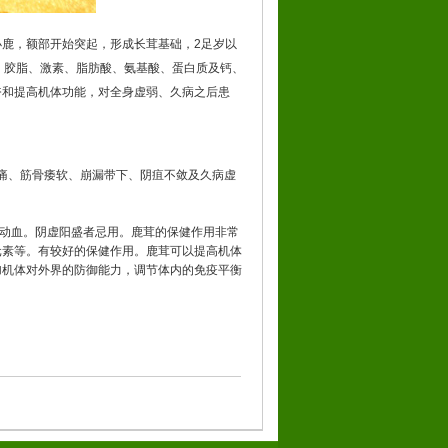
小鹿，额部开始突起，形成长茸基础，2足岁以
、胶脂、激素、脂肪酸、氨基酸、蛋白质及钙、
奋和提高机体功能，对全身虚弱、久病之后患
冷痛、筋骨痿软、崩漏带下、阴疽不敛及久病虚
阴动血。阴虚阳盛者忌用。鹿茸的保健作用非常
元素等。有较好的保健作用。鹿茸可以提高机体
加机体对外界的防御能力，调节体内的免疫平衡