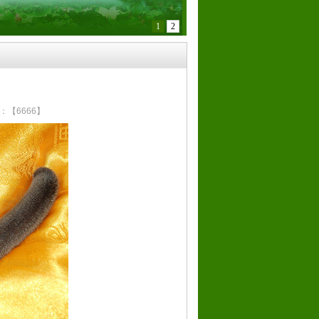
1
2
数：
【6666】