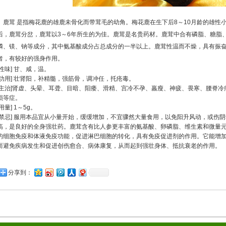
鹿茸 是指梅花鹿的雄鹿未骨化而带茸毛的幼角。梅花鹿在生下后8～10月龄的雄性
后，鹿茸分岔，鹿茸以3～6年所生的为佳。鹿茸是名贵药材。鹿茸中合有磷脂、糖脂
磷、镁、钠等成分，其中氨基酸成分占总成分的一半以上。鹿茸性温而不燥，具有振
者，有较好的强身作用。
[性味] 甘、咸，温。
[功用] 壮肾阳，补精髓，强筋骨，调冲任，托疮毒。
[主治]肾虚、头晕、耳聋、目暗、阳痿、滑精、宫冷不孕、羸瘦、神疲、畏寒、腰脊
损等症。
[用量] 1～5g。
[禁忌] 服用本品宜从小量开始，缓缓增加，不宜骤然大量食用，以免阳升风动，或伤
高，是良好的全身强壮药。鹿茸含有比人参更丰富的氨基酸、卵磷脂、维生素和微量
的细胞免疫和体液免疫功能，促进淋巴细胞的转化，具有免疫促进剂的作用。它能增
而避免疾病发生和促进创伤愈合、病体康复，从而起到强壮身体、抵抗衰老的作用。
分享到：